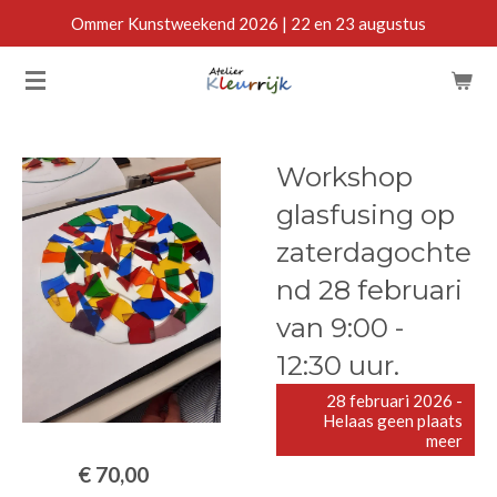
Ommer Kunstweekend 2026 | 22 en 23 augustus
Ga
direct
naar
de
hoofdinhoud
Workshop
glasfusing op
zaterdagochte
nd 28 februari
van 9:00 -
12:30 uur.
28 februari 2026 -
Helaas geen plaats
meer
€ 70,00