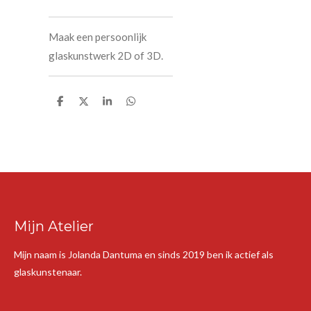
Maak een persoonlijk
glaskunstwerk 2D of 3D.
D
D
S
D
e
e
h
e
l
e
a
l
e
l
r
e
n
e
n
Mijn Atelier
Mijn naam is Jolanda Dantuma en sinds 2019 ben ik actief als
glaskunstenaar.