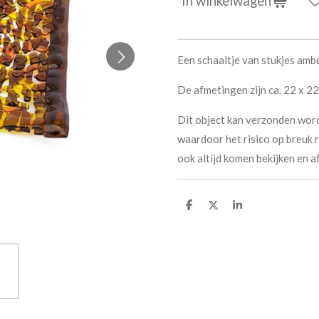
In winkelwagen
Een schaaltje van stukjes ambe
De afmetingen zijn ca. 22 x 22
Dit object kan verzonden word
waardoor het risico op breuk re
ook altijd komen bekijken en af
D
D
S
e
e
h
l
e
a
e
l
r
n
e