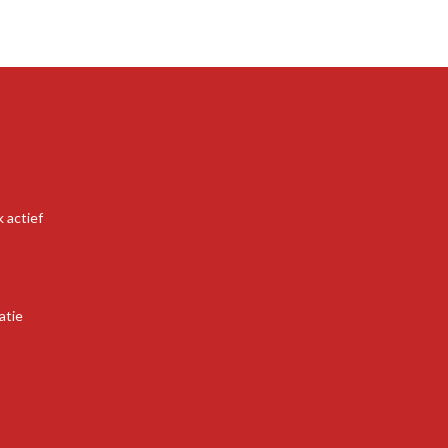
 actief
atie