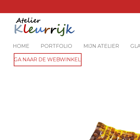
Ga
direct
naar
de
hoofdinhoud
HOME
PORTFOLIO
MIJN ATELIER
GL
GA NAAR DE WEBWINKEL!