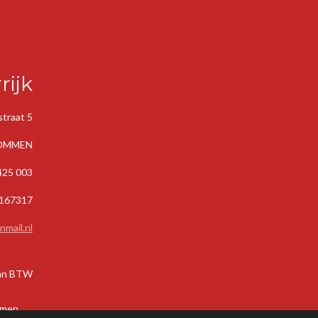
rijk
traat 5
 OMMEN
 425 003
167317
mail.n
l
 van BTW
Ommen