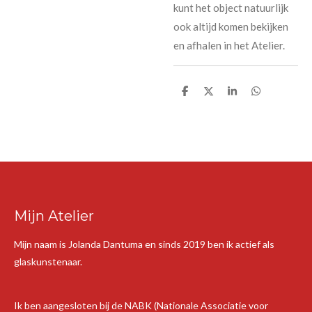
kunt het object natuurlijk
ook altijd komen bekijken
en afhalen in het Atelier.
D
D
S
D
e
e
h
e
l
e
a
l
e
l
r
e
n
e
n
Mijn Atelier
Mijn naam is Jolanda Dantuma en sinds 2019 ben ik actief als
glaskunstenaar.
Ik ben aangesloten bij de NABK (Nationale Associatie voor