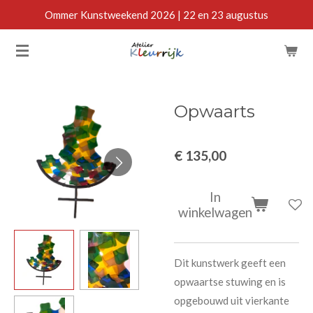
Ommer Kunstweekend 2026 | 22 en 23 augustus
Ga
direct
naar
de
hoofdinhoud
Opwaarts
€ 135,00
In
winkelwagen
Dit kunstwerk geeft een
opwaartse stuwing en is
opgebouwd uit vierkante